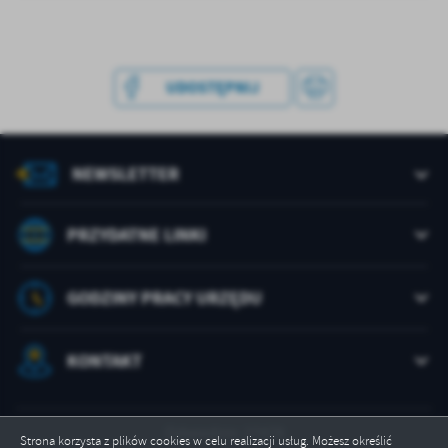
Firmy te działają w charakterze pośredników prezentujących nasze
treści w postaci wiadomości, ofert, komunikatów mediów
społecznościowych.
UDOSTĘPNIJ
NEWSLETTER
PRZYDATNE LINKI
GODZINY PRACY URZĘDU
KONTAKT
Odwiedzin: 27478
Strona korzysta z plików cookies w celu realizacji usług. Możesz określić