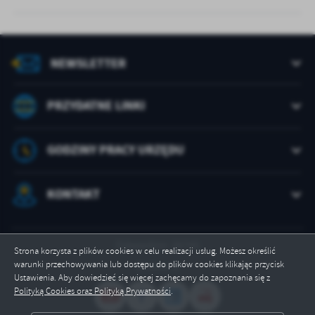
NEWSLETTER
PRZYDATNE LINKI
GODZINY PRACY URZĘDU
KONTAKT
Odwiedzin: 26745
Strona korzysta z plików cookies w celu realizacji usług. Możesz określić
warunki przechowywania lub dostępu do plików cookies klikając przycisk
Online: 2
Ustawienia. Aby dowiedzieć się więcej zachęcamy do zapoznania się z
Polityką Cookies oraz Polityką Prywatności
.
ZAPISZ WYBRANE